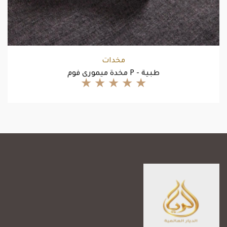
مخدات
مخدة ميمورى فوم P - طبية
★
★
★
★
★